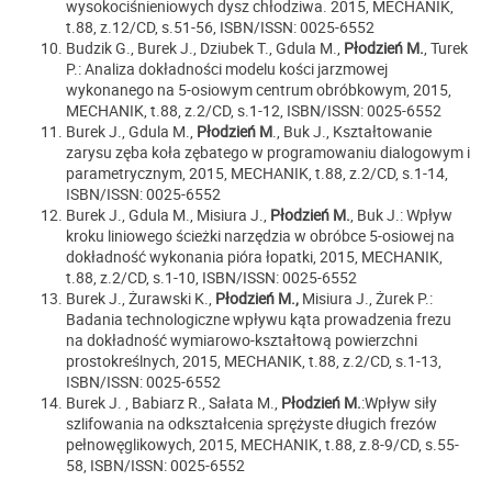
wysokociśnieniowych dysz chłodziwa. 2015, MECHANIK,
t.88, z.12/CD, s.51-56, ISBN/ISSN: 0025-6552
Budzik G., Burek J., Dziubek T., Gdula M.,
Płodzień M.
, Turek
P.: Analiza dokładności modelu kości jarzmowej
wykonanego na 5-osiowym centrum obróbkowym,
2015,
MECHANIK, t.88, z.2/CD, s.1-12, ISBN/ISSN: 0025-6552
Burek J., Gdula M.,
Płodzień M
., Buk J.,
Kształtowanie
zarysu zęba koła zębatego w programowaniu dialogowym i
parametrycznym, 2015, MECHANIK, t.88, z.2/CD, s.1-14,
ISBN/ISSN: 0025-6552
Burek J., Gdula M., Misiura J.,
Płodzień M.
, Buk J.: Wpływ
kroku liniowego ścieżki narzędzia w obróbce 5-osiowej na
dokładność wykonania pióra łopatki, 2015, MECHANIK,
t.88, z.2/CD, s.1-10, ISBN/ISSN: 0025-6552
Burek J., Żurawski K.,
Płodzień M.,
Misiura J., Żurek P.:
Badania technologiczne wpływu kąta prowadzenia frezu
na dokładność wymiarowo-kształtową powierzchni
prostokreślnych, 2015, MECHANIK, t.88, z.2/CD, s.1-13,
ISBN/ISSN: 0025-6552
Burek J. , Babiarz R., Sałata M.,
Płodzień M.
:
Wpływ siły
szlifowania na odkształcenia sprężyste długich frezów
pełnowęglikowych, 2015, MECHANIK, t.88, z.8-9/CD, s.55-
58, ISBN/ISSN: 0025-6552