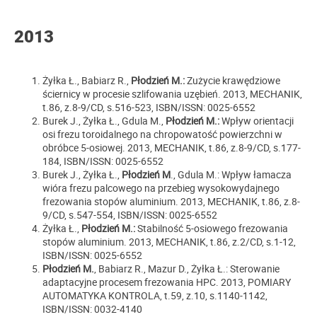
2013
Żyłka Ł., Babiarz R.,
Płodzień M.:
Zużycie krawędziowe
ściernicy w procesie szlifowania uzębień. 2013, MECHANIK,
t.86, z.8-9/CD, s.516-523, ISBN/ISSN: 0025-6552
Burek J., Żyłka Ł., Gdula M.,
Płodzień M.:
Wpływ orientacji
osi frezu toroidalnego na chropowatość powierzchni w
obróbce 5-osiowej. 2013, MECHANIK, t.86, z.8-9/CD, s.177-
184, ISBN/ISSN: 0025-6552
Burek J., Żyłka Ł.,
Płodzień M
., Gdula M.: Wpływ łamacza
wióra frezu palcowego na przebieg wysokowydajnego
frezowania stopów aluminium. 2013, MECHANIK, t.86, z.8-
9/CD, s.547-554, ISBN/ISSN: 0025-6552
Żyłka Ł.,
Płodzień M.:
Stabilność 5-osiowego frezowania
stopów aluminium. 2013, MECHANIK, t.86, z.2/CD, s.1-12,
ISBN/ISSN: 0025-6552
Płodzień M.
, Babiarz R., Mazur D., Żyłka Ł.: Sterowanie
adaptacyjne procesem frezowania HPC. 2013, POMIARY
AUTOMATYKA KONTROLA, t.59, z.10, s.1140-1142,
ISBN/ISSN: 0032-4140