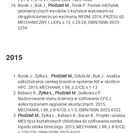
Burek J., Buk J.,
Płodzień M.
, Turek P.: Pomiar odchyłek
geometrycznych wyrobów o kształcie walcowym na
okrągłościomierzu po wycinaniu WEDM, 2016, PRZEGLĄD
MECHANICZNY, t.LXXV, z.12, s.25-28, ISBN/ISSN: 0033-
2259
2015
Burek J., Żyłka Ł.,
Płodzień M.,
Gdula M., Buk J.: Analiza
odkształcenia cienkiej ścianki w systemie NX w obróbce
HPC. 2015, MECHANIK, t.88, z.2/CD, s.1-13
Babiarz R.,
Żyłka Ł.,
Płodzień M
., Sułkowicz P.:
Nadzorowanie stanu ściernicy w szlifowaniu CFG z
wykorzystaniem sygnałów akustycznych. 2015,
MECHANIK, t.88, z.8-9/CD, s.1-3, ISBN/ISSN: 0025-6552
Płodzień M.
, Żyłka Ł., Babiarz R., Baran B.: Projekt i analiza
MES dysz kształtowych chłodziwa do szlifowania zamka
łopatki silnika lotniczego. 2015, MECHANIK, t.88, z.8-9/CD,
s.270-276, ISBN/ISSN: 0025-6552