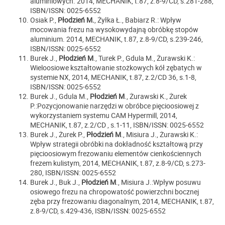
aluminiowych. 2014, MECHANIK, t.87, z.8-9/CD, s.281-288,
ISBN/ISSN: 0025-6552
Osiak P.,
Płodzień M.
, Żyłka Ł., Babiarz R.: Wpływ
mocowania frezu na wysokowydajną obróbkę stopów
aluminium. 2014, MECHANIK, t.87, z.8-9/CD, s.239-246,
ISBN/ISSN: 0025-6552
Burek J.,
Płodzień M
., Turek P., Gdula M., Żurawski K.:
Wieloosiowe kształtowanie stożkowych kół zębatych w
systemie NX, 2014, MECHANIK, t.87, z.2/CD 36, s.1-8,
ISBN/ISSN: 0025-6552
Burek J., Gdula M.,
Płodzień M
., Żurawski K., Żurek
P.:
Pozycjonowanie narzędzi w obróbce pięcioosiowej z
wykorzystaniem systemu CAM Hypermill, 2014,
MECHANIK, t.87, z.2/CD , s.1-11, ISBN/ISSN: 0025-6552
Burek J., Żurek P.,
Płodzień M
., Misiura J., Żurawski K.:
Wpływ strategii obróbki na dokładność kształtową przy
pięcioosiowym frezowaniu elementów cienkościennych
frezem kulistym, 2014, MECHANIK, t.87, z.8-9/CD, s.273-
280, ISBN/ISSN: 0025-6552
Burek J., Buk J.,
Płodzień M
., Misiura J.:Wpływ posuwu
osiowego frezu na chropowatość powierzchni bocznej
zęba przy frezowaniu diagonalnym,
2014, MECHANIK, t.87,
z.8-9/CD, s.429-436, ISBN/ISSN: 0025-6552