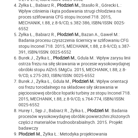
Żyłka Ł., Babiarz R.,
Płodzień M.,
Stasiło R., Górecki Ł.:
Wpływ ciśnienia i kąta podawania strugi chłodziwa na
proces szlifowania CFG stopu Inconel 718. 2015,
MECHANIK, t.88, z.8-9/CD, s.382-386, ISBN/ISSN: 0025-
6552
Żyłka Ł., Babiarz R.,
Płodzień M.,
Bazan A., Gaweł M.:
Badania procesu czyszczenia ściernicy w szlifowaniu CFG
stopu Inconel 718. 2015, MECHANIK, t.88, z.8-9/CD, s.387-
391, ISBN/ISSN: 0025-6552
Burek J., Żyłka Ł.,
Płodzień M.
, Gdula M.: Wpływ zarysu linii
ostrza frezu na siłę skrawania w procesie wysokowydajnej
obróbki stopu AlZn5.5MgCu. 2015, MECHANIK, t.88, z.8-
9/CD, s.275-283, ISBN/ISSN: 0025-6552
Burek J., Żyłka Ł., Gdula M.,
Płodzień M.
: Wpływ orientacji
osi frezu toroidalnego na składowe siły skrawania w
pięcioosiowej obróbce łopatki turbiny ze stopu Inconel 718.
2015, MECHANIK, t.88, z.8-9/CD, s.764-774, ISBN/ISSN:
0025-6552
Hurey I., Sęp J., Babiarz R., Żyłka Ł.,
Płodzień M
.: Badania
procesów wysokowydajnej obróbki powierzchni złożonych
części z materiałów trudnoobrabialnych. 2015. Projekt
badawczy
Płodzień M.
, Żyłka Ł.: Metodyka projektowania