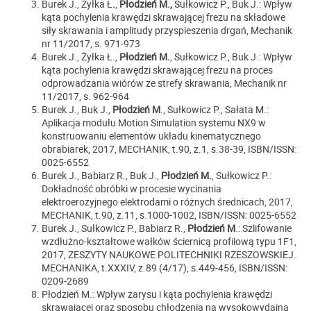
Burek J., Żyłka Ł
.
,
Płodzień M.,
Sułkowicz P., Buk J.: Wpływ
kąta pochylenia krawędzi skrawającej frezu na składowe
siły skrawania i amplitudy przyspieszenia drgań, Mechanik
nr 11/2017, s. 971-973
Burek J., Żyłka Ł.,
Płodzień M.
, Sułkowicz P., Buk J.: Wpływ
kąta pochylenia krawędzi skrawającej frezu na proces
odprowadzania wiórów ze strefy skrawania, Mechanik nr
11/2017, s. 962-964
Burek J., Buk J.,
Płodzień M
., Sułkowicz P., Sałata M.:
Aplikacja modułu Motion Simulation systemu NX9 w
konstruowaniu elementów układu kinematycznego
obrabiarek, 2017, MECHANIK, t.90, z.1, s.38-39, ISBN/ISSN:
0025-6552
Burek J., Babiarz R., Buk J.,
Płodzień M.
, Sułkowicz P.:
Dokładność obróbki w procesie wycinania
elektroerozyjnego elektrodami o różnych średnicach, 2017,
MECHANIK, t.90, z.11, s.1000-1002, ISBN/ISSN: 0025-6552
Burek J., Sułkowicz P., Babiarz R.,
Płodzień M
.: Szlifowanie
wzdłużno-kształtowe wałków ściernicą profilową typu 1F1,
2017, ZESZYTY NAUKOWE POLITECHNIKI RZESZOWSKIEJ.
MECHANIKA, t.XXXIV, z.89 (4/17), s.449-456, ISBN/ISSN:
0209-2689
Płodzień M.: Wpływ zarysu i kąta pochylenia krawędzi
skrawającej oraz sposobu chłodzenia na wysokowydajną