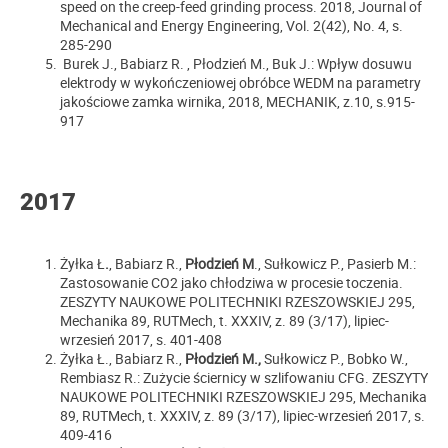
speed on the creep-feed grinding process. 2018, Journal of
Mechanical and Energy Engineering, Vol. 2(42), No. 4, s.
285-290
Burek J., Babiarz R. , Płodzień M., Buk J.: Wpływ dosuwu
elektrody w wykończeniowej obróbce WEDM na parametry
jakościowe zamka wirnika, 2018, MECHANIK, z.10, s.915-
917
2017
Żyłka Ł
.
, Babiarz R.,
Płodzień M
., Sułkowicz P., Pasierb M.:
Zastosowanie CO2 jako chłodziwa w procesie toczenia.
ZESZYTY NAUKOWE POLITECHNIKI RZESZOWSKIEJ 295,
Mechanika 89, RUTMech, t. XXXIV, z. 89 (3/17), lipiec-
wrzesień 2017, s. 401-408
Żyłka Ł., Babiarz R.,
Płodzień M.,
Sułkowicz P., Bobko W.,
Rembiasz R.: Zużycie ściernicy w szlifowaniu CFG. ZESZYTY
NAUKOWE POLITECHNIKI RZESZOWSKIEJ 295, Mechanika
89, RUTMech, t. XXXIV, z. 89 (3/17), lipiec-wrzesień 2017, s.
409-416