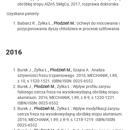
obróbkę stopu AlZn5.5MgCu, 2017, rozprawa doktorska
Uzyskane patenty:
Babiarz R., Żyłka Ł.,
Płodzień M.:
Uchwyt do mocowania i
pozycjonowania dyszy chłodziwa w procesie szlifowania.
2016
Burek J., Żyłka Ł.
,
Płodzień M.,
Szajna A.: Analiza
sztywności frezu trzpieniowego. 2016, MECHANIK, t.89,
z.10, s.1520-1521. ISBN/ISSN: 0025-6552.
Burek J.,
Płodzień M
., Żyłka Ł.
:
Wpływ profilu zarysu
falistego ostrza freza na wysokowydajną obróbkę stopu
aluminium. 2016, MECHANIK, t.89, z.8-9, s.1220-1221.
ISBN/ISSN: 0025-6552.
Burek J.,
Płodzień M.
, Żyłka Ł.
:
Wpływ modyfikacji zarysu
ostrza freza na wysokowydajną obróbkę stopu aluminium.
2016, MECHANIK, t.89, z.8-9, s.1218-1219. ISBN/ISSN:
0025-6552.