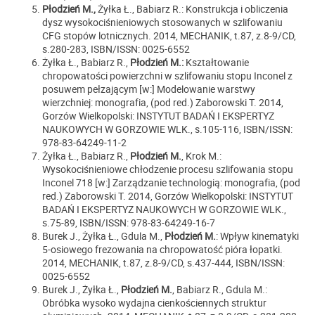
Płodzień M.,
Żyłka Ł., Babiarz R.: Konstrukcja i obliczenia
dysz wysokociśnieniowych stosowanych w szlifowaniu
CFG stopów lotnicznych. 2014, MECHANIK, t.87, z.8-9/CD,
s.280-283, ISBN/ISSN: 0025-6552
Żyłka Ł., Babiarz R.,
Płodzień M.:
Kształtowanie
chropowatości powierzchni w szlifowaniu stopu Inconel z
posuwem pełzającym [w:] Modelowanie warstwy
wierzchniej: monografia, (pod red.) Zaborowski T. 2014,
Gorzów Wielkopolski: INSTYTUT BADAŃ I EKSPERTYZ
NAUKOWYCH W GORZOWIE WLK., s.105-116, ISBN/ISSN:
978-83-64249-11-2
Żyłka Ł., Babiarz R.,
Płodzień M.
, Krok M.:
Wysokociśnieniowe chłodzenie procesu szlifowania stopu
Inconel 718 [w:] Zarządzanie technologią: monografia, (pod
red.) Zaborowski T. 2014, Gorzów Wielkopolski: INSTYTUT
BADAŃ I EKSPERTYZ NAUKOWYCH W GORZOWIE WLK.,
s.75-89, ISBN/ISSN: 978-83-64249-16-7
Burek J., Żyłka Ł., Gdula M.,
Płodzień M.
: Wpływ kinematyki
5-osiowego frezowania na chropowatość pióra łopatki.
2014, MECHANIK, t.87, z.8-9/CD, s.437-444, ISBN/ISSN:
0025-6552
Burek J., Żyłka Ł.,
Płodzień M.
, Babiarz R., Gdula M.:
Obróbka wysoko wydajna cienkościennych struktur