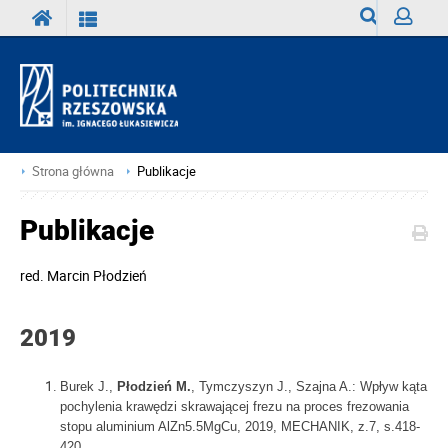
Wyszukiwark
Zaloguj
Strona główna
Publikacje
Publikacje
red.
Marcin Płodzień
2019
Burek J.,
Płodzień M.
, Tymczyszyn J., Szajna A.
: Wpływ kąta
pochylenia krawędzi skrawającej frezu na proces frezowania
stopu aluminium AlZn5.5MgCu, 2019, MECHANIK, z.7, s.418-
420