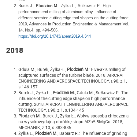
Burek J.;
Plodzien M
.; Zylka L.; Sulkowicz P.:
High-
performance end milling of aluminum alloy: Influence of
different serrated cutting edge tool shapes on the cutting force
,
2019,
Advances in Production Engineering & Management
,Vol.
14, No.4,
pp. 494–506,
https://doi.org/10.14743/apem2019.4.344
2018
Gdula M., Burek, Żyłka Ł.,
Płodzień M
.: Five-axis milling of
sculptured surfaces of the turbine blade. 2018, AIRCRAFT
ENGINEERING AND AEROSPACE TECHNOLOGY, t.90, z.1,
s.146-157
Burek J., Żyłka Ł.,
Płodzień M.
, Gdula M., Sułkowicz P.: The
influence of the cutting edge shape on high performance
cutting. 2018, AIRCRAFT ENGINEERING AND AEROSPACE
TECHNOLOGY, t.90, z.1, s.134-145
Płodzień M.
, Burek J., Żyłka Ł.: Wpływ sposobu chłodzenia
na wysokowydajną obróbkę stopu AlZn5.5MgCu. 2018,
MECHANIK, z.10, s.883-885
Żyłka Ł.,
Płodzień M
., Babiarz R.: The influence of grinding