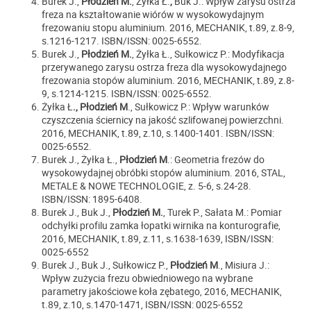
Burek J.,
Płodzień M.
, Żyłka Ł.
,
Buk J.: Wpływ zarysu ostrza
freza na kształtowanie wiórów w wysokowydajnym
frezowaniu stopu aluminium. 2016, MECHANIK, t.89, z.8-9,
s.1216-1217. ISBN/ISSN: 0025-6552.
Burek J.,
Płodzień M.
, Żyłka Ł., Sułkowicz P.: Modyfikacja
przerywanego zarysu ostrza freza dla wysokowydajnego
frezowania stopów aluminium. 2016, MECHANIK, t.89, z.8-
9, s.1214-1215. ISBN/ISSN: 0025-6552.
Żyłka Ł
.,
Płodzień M
., Sułkowicz P.: Wpływ warunków
czyszczenia ściernicy na jakość szlifowanej powierzchni.
2016, MECHANIK, t.89, z.10, s.1400-1401. ISBN/ISSN:
0025-6552.
Burek J., Żyłka Ł.,
Płodzień M
.: Geometria frezów do
wysokowydajnej obróbki stopów aluminium. 2016, STAL,
METALE & NOWE TECHNOLOGIE, z. 5-6, s.24-28.
ISBN/ISSN: 1895-6408.
Burek J., Buk J.,
Płodzień M.
, Turek P., Sałata M.:
Pomiar
odchyłki profilu zamka łopatki wirnika na konturografie,
2016, MECHANIK, t.89, z.11, s.1638-1639, ISBN/ISSN:
0025-6552
Burek J., Buk J., Sułkowicz P.,
Płodzień M
., Misiura J.:
Wpływ zużycia frezu obwiedniowego na wybrane
parametry jakościowe koła zębatego, 2016, MECHANIK,
t.89, z.10, s.1470-1471, ISBN/ISSN: 0025-6552