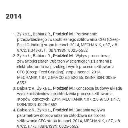
2014
Żyłka Ł., Babiarz R.,
Płodzień M.
: Porównanie
przeciwbieżnego i współbieżnego szlifowania CFG (Creep-
Feed Grinding) stopu Inconel. 2014, MECHANIK, t.87, z.8-
9/CD, s.349-351, ISBN/ISSN: 0025-6552
Żyłka Ł., Babiarz R.
, Płodzień M.
: Wpływ procentowej
zawartości ziaren Cubitron w ściernicach z ziarnami z
elektrokorundu na przebieg i wynik procesu szlifowania
CFG (Creep-Feed Grinding) stopu Inconel. 2014,
MECHANIK, t.87, z.8-9/CD, s.352-355, ISBN/ISSN: 0025-
6552
Babiarz R., Żyłka Ł.,
Płodzień M.
: Koncepcja budowy układu
wysokociśnieniowego chłodzenia procesu szlifowania
stopów lotniczych. 2014, MECHANIK, t.87, z.8-9/CD, s.4-7,
ISBN/ISSN: 0025-6552
Babiarz R., Żyłka Ł.,
Płodzień M.
: Badania wpływu
parametrów doprowadzania chłodziwa na proces
szlifowania CFG stopu Inconel. 2014, MECHANIK, t.87, z.8-
9/CD, s.1-3, ISBN/ISSN: 0025-6552