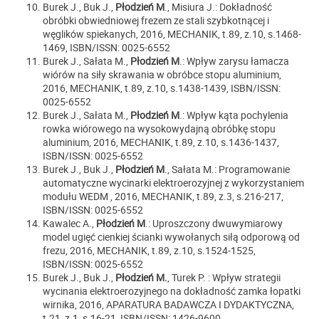
Burek J., Buk J.,
Płodzień M
., Misiura J.: Dokładność
obróbki obwiedniowej frezem ze stali szybkotnącej i
węglików spiekanych, 2016, MECHANIK, t.89, z.10, s.1468-
1469, ISBN/ISSN: 0025-6552
Burek J., Sałata M.,
Płodzień M
.: Wpływ zarysu łamacza
wiórów na siły skrawania w obróbce stopu aluminium,
2016, MECHANIK, t.89, z.10, s.1438-1439, ISBN/ISSN:
0025-6552
Burek J., Sałata M.,
Płodzień M
.: Wpływ kąta pochylenia
rowka wiórowego na wysokowydajną obróbkę stopu
aluminium, 2016, MECHANIK, t.89, z.10, s.1436-1437,
ISBN/ISSN: 0025-6552
Burek J., Buk J.,
Płodzień M
., Sałata M.: Programowanie
automatyczne wycinarki elektroerozyjnej z wykorzystaniem
modułu WEDM , 2016, MECHANIK, t.89, z.3, s.216-217,
ISBN/ISSN: 0025-6552
Kawalec A.,
Płodzień M
.: Uproszczony dwuwymiarowy
model ugięć cienkiej ścianki wywołanych siłą odporową od
frezu, 2016, MECHANIK, t.89, z.10, s.1524-1525,
ISBN/ISSN: 0025-6552
Burek J., Buk J.,
Płodzień M.
, Turek P. : Wpływ strategii
wycinania elektroerozyjnego na dokładność zamka łopatki
wirnika, 2016, APARATURA BADAWCZA I DYDAKTYCZNA,
t.21, z.1, s.16-21, ISBN/ISSN: 1426-9600