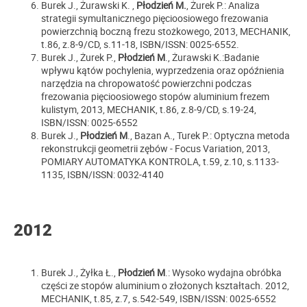
Burek J., Żurawski K. ,
Płodzień M.
, Żurek P.: Analiza
strategii symultanicznego pięcioosiowego frezowania
powierzchnią boczną frezu stożkowego, 2013, MECHANIK,
t.86, z.8-9/CD, s.11-18, ISBN/ISSN: 0025-6552.
Burek J., Żurek P.,
Płodzień M
., Żurawski K.:Badanie
wpływu kątów pochylenia, wyprzedzenia oraz opóźnienia
narzędzia na chropowatość powierzchni podczas
frezowania pięcioosiowego stopów aluminium frezem
kulistym, 2013, MECHANIK, t.86, z.8-9/CD, s.19-24,
ISBN/ISSN: 0025-6552
Burek J.,
Płodzień M
., Bazan A., Turek P.: Optyczna metoda
rekonstrukcji geometrii zębów - Focus Variation,
2013,
POMIARY AUTOMATYKA KONTROLA, t.59, z.10, s.1133-
1135, ISBN/ISSN: 0032-4140
2012
Burek J., Żyłka Ł.,
Płodzień M
.: Wysoko wydajna obróbka
części ze stopów aluminium o złożonych kształtach. 2012,
MECHANIK, t.85, z.7, s.542-549, ISBN/ISSN: 0025-6552