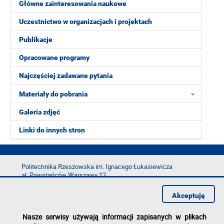
Główne zainteresowania naukowe
Uczestnictwo w organizacjach i projektach
Publikacje
Opracowane programy
Najczęściej zadawane pytania
Materiały do pobrania
Galeria zdjęć
Linki do innych stron
Politechnika Rzeszowska im. Ignacego Łukasiewicza
al. Powstańców Warszawy 12
35-029 Rzeszów
Akceptuję
tel.: +48 17 865 11 00
fax: +48 17 854 12 60
Nasze serwisy używają informacji zapisanych w plikach
e-mail:
kancelaria@prz.edu.pl