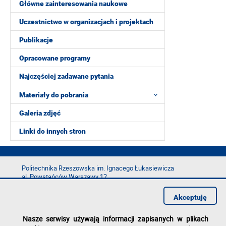
Główne zainteresowania naukowe
Uczestnictwo w organizacjach i projektach
Publikacje
Opracowane programy
Najczęściej zadawane pytania
Materiały do pobrania
Galeria zdjęć
Linki do innych stron
Politechnika Rzeszowska im. Ignacego Łukasiewicza
al. Powstańców Warszawy 12
35-029 Rzeszów
Akceptuję
tel.: +48 17 865 11 00
fax: +48 17 854 12 60
Nasze serwisy używają informacji zapisanych w plikach
e-mail:
kancelaria@prz.edu.pl