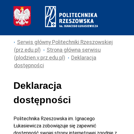
Serwis główny Politechniki Rzeszowskiej
(prz.edu.pl)
Strona główna serwisu
(plodzien.v.prz.edu.pl)
Deklaracja
dostępności
Deklaracja
dostępności
Politechnika Rzeszowska im. Ignacego
Łukasiewicza
zobowiązuje się zapewnić
dostępność swojej
strony internetowej
zgodnie z