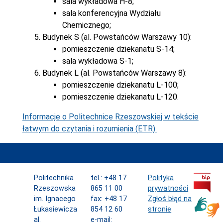
sala wykładowa H-8;
sala konferencyjna Wydziału
Chemicznego;
Budynek S (al. Powstańców Warszawy 10):
pomieszczenie dziekanatu S-14;
sala wykładowa S-1;
Budynek L (al. Powstańców Warszawy 8):
pomieszczenie dziekanatu L-100;
pomieszczenie dziekanatu L-120.
Informacje o Politechnice Rzeszowskiej w tekście
łatwym do czytania i rozumienia (ETR).
Politechnika
tel.: +48 17
Polityka
Rzeszowska
865 11 00
prywatności
im. Ignacego
fax: +48 17
Zgłoś błąd na
Łukasiewicza
854 12 60
stronie
al.
e-mail: